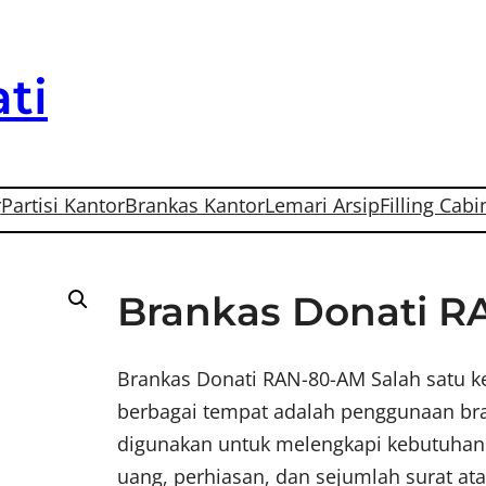
ti
r
Partisi Kantor
Brankas Kantor
Lemari Arsip
Filling Cabi
Brankas Donati 
Brankas Donati RAN-80-AM Salah satu k
berbagai tempat adalah penggunaan bra
digunakan untuk melengkapi kebutuhan
uang, perhiasan, dan sejumlah surat a