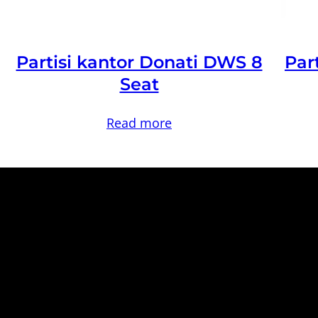
Partisi kantor Donati DWS 8
Par
Seat
Read more