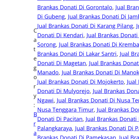
Brankas Donati Di Gorontalo
, 
Jual Bra
Di Gubeng
, 
Jual Brankas Donati Di Ja
Jual Brankas Donati Di Karang Pilang
, 
J
C
Donati Di Kendari
, 
Jual Brankas Donati
a
Sorong
, 
Jual Brankas Donati Di Kremb
t
Brankas Donati Di Lakar Santri
, 
Jual B
e
Donati Di Magetan
, 
Jual Brankas Donat
g
Manado
, 
Jual Brankas Donati Di Mano
o
Jual Brankas Donati Di Mojokerto
, 
Jual
r
Donati Di Mulyorejo
, 
Jual Brankas Dona
y
Ngawi
, 
Jual Brankas Donati Di Nusa Te
:
Nusa Tenggara Timur
, 
Jual Brankas Do
B
Donati Di Pacitan
, 
Jual Brankas Donati 
r
Palangkaraya
, 
Jual Brankas Donati Di 
a
Brankas Donati Di Pamekasan
, 
Jual Br