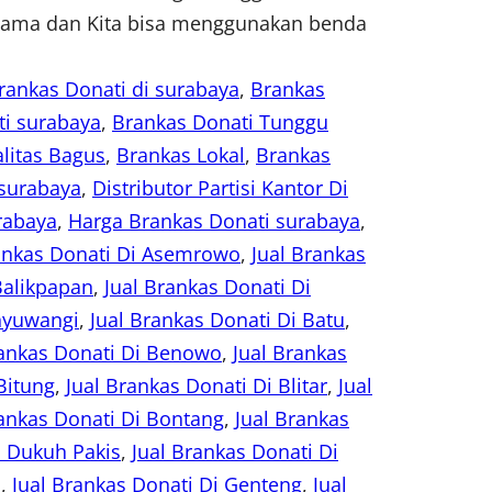
k lama dan Kita bisa menggunakan benda
rankas Donati di surabaya
, 
Brankas
ti surabaya
, 
Brankas Donati Tunggu
litas Bagus
, 
Brankas Lokal
, 
Brankas
 surabaya
, 
Distributor Partisi Kantor Di
rabaya
, 
Harga Brankas Donati surabaya
, 
ankas Donati Di Asemrowo
, 
Jual Brankas
Balikpapan
, 
Jual Brankas Donati Di
anyuwangi
, 
Jual Brankas Donati Di Batu
, 
rankas Donati Di Benowo
, 
Jual Brankas
Bitung
, 
Jual Brankas Donati Di Blitar
, 
Jual
rankas Donati Di Bontang
, 
Jual Brankas
i Dukuh Pakis
, 
Jual Brankas Donati Di
s
, 
Jual Brankas Donati Di Genteng
, 
Jual