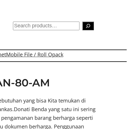
S
e
a
r
net
Mobile File / Roll Opack
c
h
RAN-80-AM
ebutuhan yang bisa Kita temukan di
nkas.Donati Benda yang satu ini sering
 pengamanan barang berharga seperti
tau dokumen berharga. Penggunaan