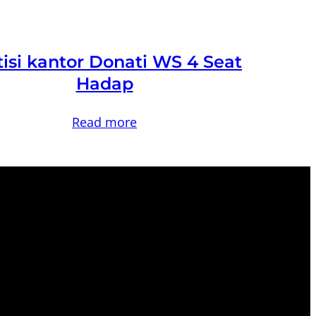
tisi kantor Donati WS 4 Seat
Hadap
Read more