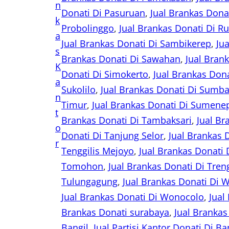
n
Donati Di Pasuruan
, 
Jual Brankas Dona
k
Probolinggo
, 
Jual Brankas Donati Di R
a
Jual Brankas Donati Di Sambikerep
, 
Ju
s
Brankas Donati Di Sawahan
, 
Jual Brank
K
Donati Di Simokerto
, 
Jual Brankas Don
a
Sukolilo
, 
Jual Brankas Donati Di Sumba
n
Timur
, 
Jual Brankas Donati Di Sumene
t
Brankas Donati Di Tambaksari
, 
Jual Br
o
Donati Di Tanjung Selor
, 
Jual Brankas 
r
Tenggilis Mejoyo
, 
Jual Brankas Donati 
Tomohon
, 
Jual Brankas Donati Di Tren
Tulungagung
, 
Jual Brankas Donati Di
Jual Brankas Donati Di Wonocolo
, 
Jual
Brankas Donati surabaya
, 
Jual Branka
Bangil
, 
Jual Partisi Kantor Donati Di B