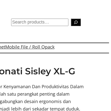
S
e
a
r
net
Mobile File / Roll Opack
c
h
onati Sisley XL-G
tor Kenyamanan Dan Produktivitas Dalam
alah satu perangkat penting dalam
ggabungkan desain ergonomis dan
enjadi lebih dari sekadar tempat duduk.