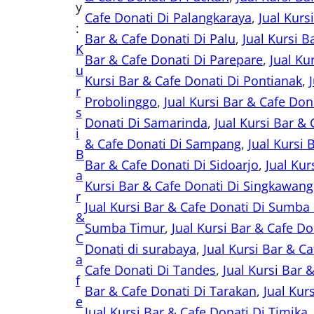
y
Cafe Donati Di Palangkaraya
, 
Jual Kurs
:
Bar & Cafe Donati Di Palu
, 
Jual Kursi 
K
Bar & Cafe Donati Di Parepare
, 
Jual Ku
u
Kursi Bar & Cafe Donati Di Pontianak
, 
r
Probolinggo
, 
Jual Kursi Bar & Cafe Don
s
Donati Di Samarinda
, 
Jual Kursi Bar &
i
& Cafe Donati Di Sampang
, 
Jual Kursi
B
Bar & Cafe Donati Di Sidoarjo
, 
Jual Kur
a
Kursi Bar & Cafe Donati Di Singkawang
r
Jual Kursi Bar & Cafe Donati Di Sumba
&
Sumba Timur
, 
Jual Kursi Bar & Cafe D
C
Donati di surabaya
, 
Jual Kursi Bar & C
a
Cafe Donati Di Tandes
, 
Jual Kursi Bar 
f
Bar & Cafe Donati Di Tarakan
, 
Jual Kur
e
Jual Kursi Bar & Cafe Donati Di Timika
,