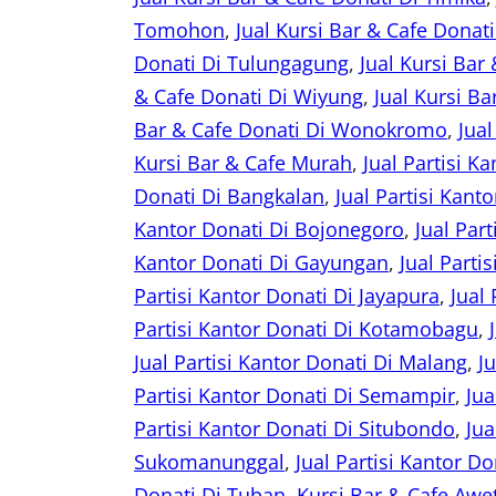
Tomohon
, 
Jual Kursi Bar & Cafe Donat
Donati Di Tulungagung
, 
Jual Kursi Ba
& Cafe Donati Di Wiyung
, 
Jual Kursi B
Bar & Cafe Donati Di Wonokromo
, 
Jua
Kursi Bar & Cafe Murah
, 
Jual Partisi K
Donati Di Bangkalan
, 
Jual Partisi Kant
Kantor Donati Di Bojonegoro
, 
Jual Par
Kantor Donati Di Gayungan
, 
Jual Parti
Partisi Kantor Donati Di Jayapura
, 
Jual
Partisi Kantor Donati Di Kotamobagu
, 
Jual Partisi Kantor Donati Di Malang
, 
J
Partisi Kantor Donati Di Semampir
, 
Jua
Partisi Kantor Donati Di Situbondo
, 
Jua
Sukomanunggal
, 
Jual Partisi Kantor Do
Donati Di Tuban
, 
Kursi Bar & Cafe Awe