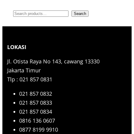
S
Search
e
a
r
LOKASI
c
h
Jl. Otista Raya No 143, cawang 13330
Jakarta Timur
Tlp : 021 857 0831
021 857 0832
021 857 0833
021 857 0834
0816 136 0607
0877 8199 9910