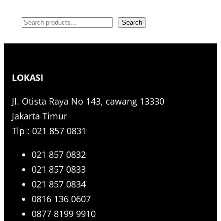
S
Search
e
a
r
LOKASI
c
h
Jl. Otista Raya No 143, cawang 13330
Jakarta Timur
Tlp : 021 857 0831
021 857 0832
021 857 0833
021 857 0834
0816 136 0607
0877 8199 9910