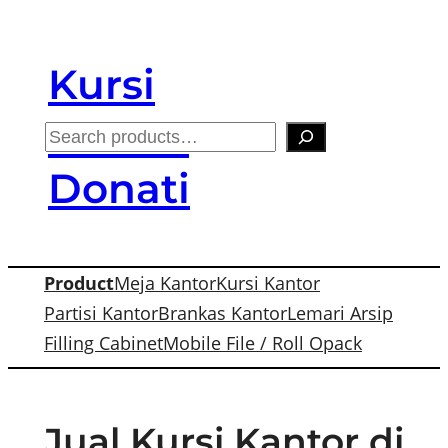
Skip
to
Kursi
content
Kantor
S
e
Donati
a
r
c
Product
Meja Kantor
Kursi Kantor
h
Partisi Kantor
Brankas Kantor
Lemari Arsip
Filling Cabinet
Mobile File / Roll Opack
Jual Kursi Kantor di