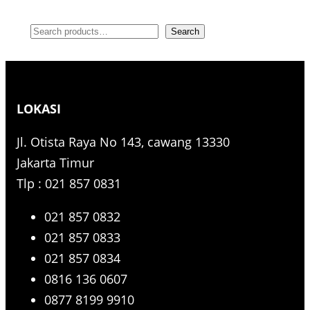
S
Search
e
a
r
LOKASI
c
h
Jl. Otista Raya No 143, cawang 13330
Jakarta Timur
Tlp : 021 857 0831
021 857 0832
021 857 0833
021 857 0834
0816 136 0607
0877 8199 9910