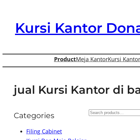
Skip
to
Kursi Kantor Dona
content
Product
Meja Kantor
Kursi Kanto
jual Kursi Kantor di 
S
Categories
e
Filing Cabinet
a