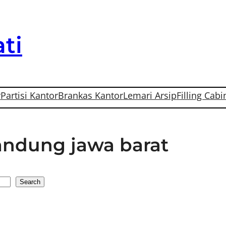
ti
r
Partisi Kantor
Brankas Kantor
Lemari Arsip
Filling Cabi
bandung jawa barat
Search