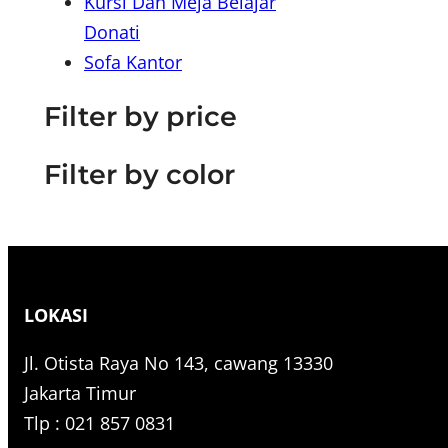
Kursi Dan Meja Belajar
r
Donati
c
Sofa Kantor
h
Filter by price
Filter by color
LOKASI
Jl. Otista Raya No 143, cawang 13330
Jakarta Timur
Tlp : 021 857 0831