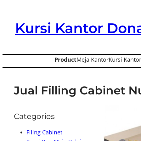
Skip
to
Kursi Kantor Dona
content
Product
Meja Kantor
Kursi Kanto
Jual Filling Cabinet 
Categories
Filing Cabinet