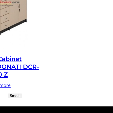
 Cabinet
ONATI DCR-
0 Z
 more
Search