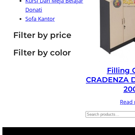
Kursi Dan Meja Belajar
Donati
Sofa Kantor
Filter by price
Filter by color
Filling
CRADENZA D
20
Read
S
e
a