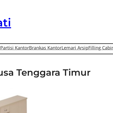
ti
r
Partisi Kantor
Brankas Kantor
Lemari Arsip
Filling Cabi
Nusa Tenggara Timur