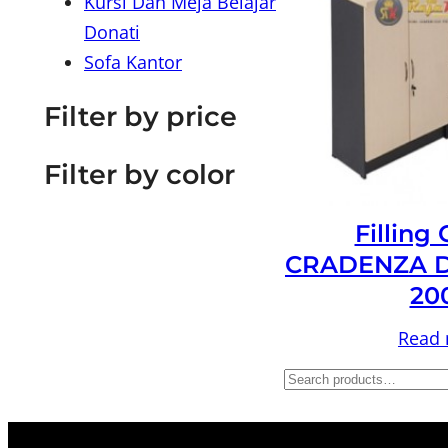
Kursi Dan Meja Belajar
Donati
Sofa Kantor
Filter by price
Filter by color
Filling
CRADENZA D
20
Read
S
e
a