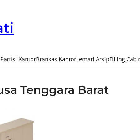
ti
r
Partisi Kantor
Brankas Kantor
Lemari Arsip
Filling Cabi
Nusa Tenggara Barat