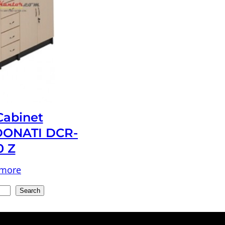
 Cabinet
ONATI DCR-
0 Z
 more
Search