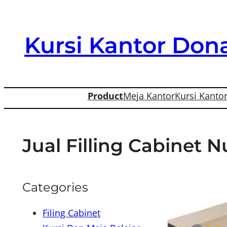
Skip
to
Kursi Kantor Dona
content
Product
Meja Kantor
Kursi Kanto
Jual Filling Cabinet 
Categories
Filing Cabinet