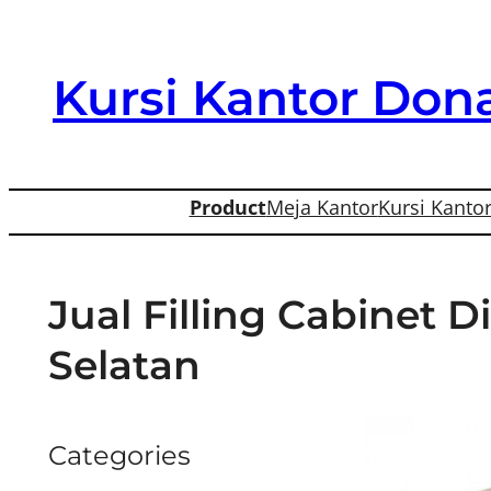
Skip
to
Kursi Kantor Dona
content
Product
Meja Kantor
Kursi Kanto
Jual Filling Cabinet 
Selatan
Categories