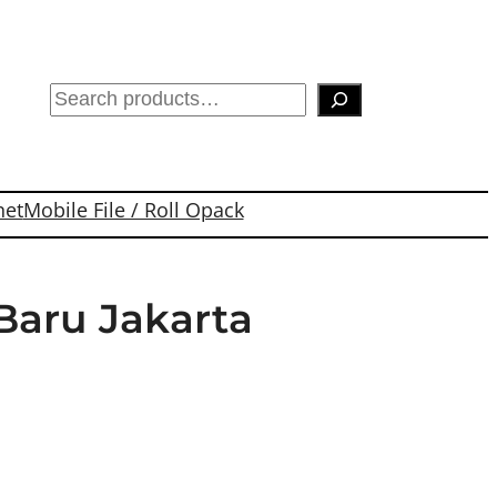
S
e
a
r
net
Mobile File / Roll Opack
c
h
 Baru Jakarta