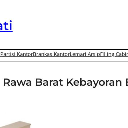
ti
r
Partisi Kantor
Brankas Kantor
Lemari Arsip
Filling Cabi
Di Rawa Barat Kebayoran