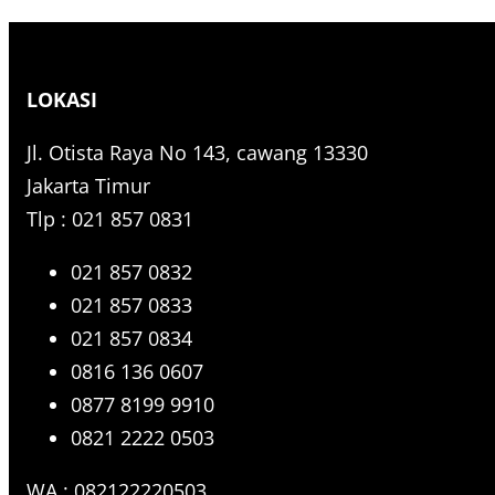
e
a
r
LOKASI
c
h
Jl. Otista Raya No 143, cawang 13330
Jakarta Timur
Tlp : 021 857 0831
021 857 0832
021 857 0833
021 857 0834
0816 136 0607
0877 8199 9910
0821 2222 0503
WA : 082122220503