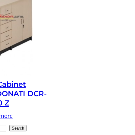
 Cabinet
ONATI DCR-
0 Z
 more
Search