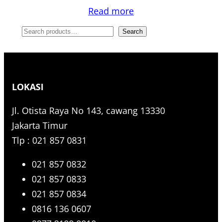
Read more
S
Search
e
a
r
LOKASI
c
h
Jl. Otista Raya No 143, cawang 13330
Jakarta Timur
Tlp : 021 857 0831
021 857 0832
021 857 0833
021 857 0834
0816 136 0607