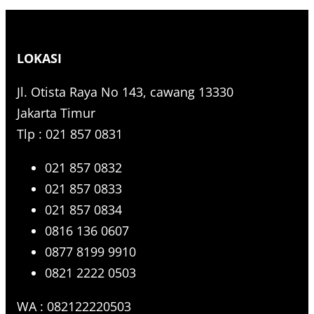
e
a
r
LOKASI
c
h
Jl. Otista Raya No 143, cawang 13330
Jakarta Timur
Tlp : 021 857 0831
021 857 0832
021 857 0833
021 857 0834
0816 136 0607
0877 8199 9910
0821 2222 0503
WA : 082122220503