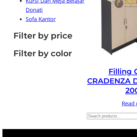
Kursi Dan Meja Belajar
Donati
Sofa Kantor
Filter by price
Filter by color
Filling
CRADENZA D
20
Read
S
e
a