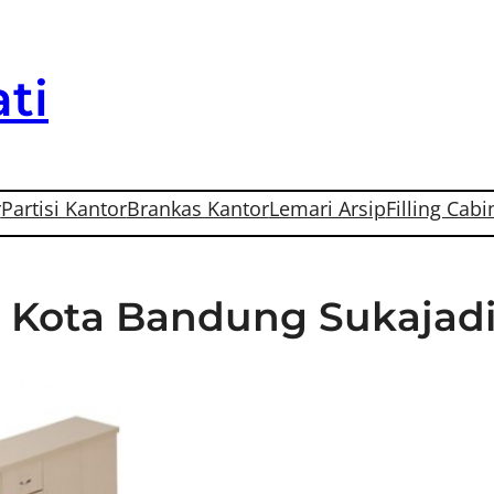
ti
r
Partisi Kantor
Brankas Kantor
Lemari Arsip
Filling Cabi
Di Kota Bandung Sukajad