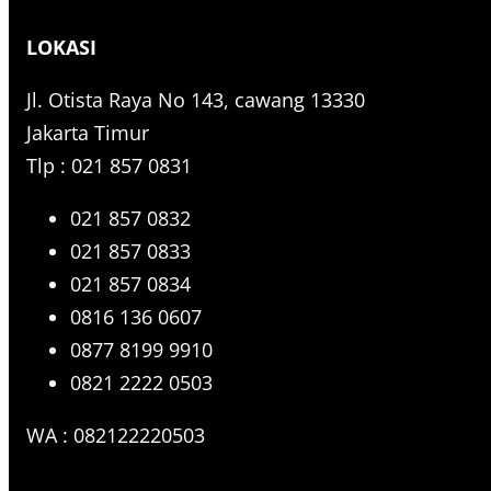
r
LOKASI
c
h
Jl. Otista Raya No 143, cawang 13330
Jakarta Timur
Tlp : 021 857 0831
021 857 0832
021 857 0833
021 857 0834
0816 136 0607
0877 8199 9910
0821 2222 0503
WA : 082122220503