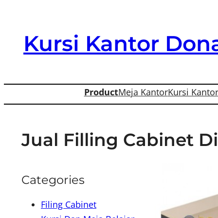
Skip
to
Kursi Kantor Dona
content
Product
Meja Kantor
Kursi Kanto
Jual Filling Cabinet 
Categories
Filing Cabinet