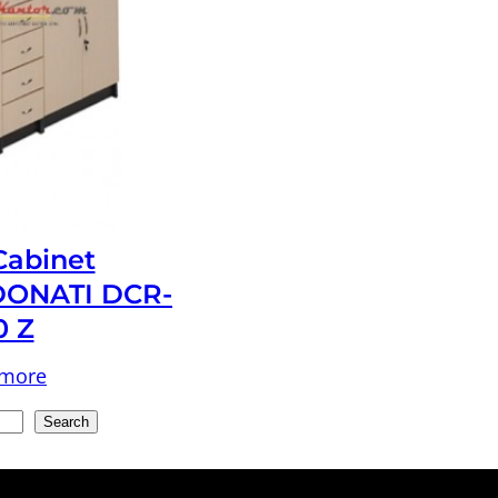
 Cabinet
ONATI DCR-
0 Z
 more
Search