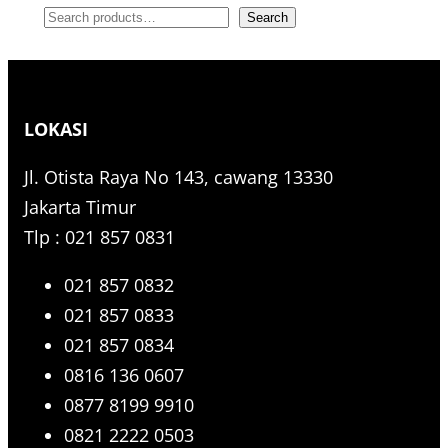
S
Search
e
a
r
LOKASI
c
h
Jl. Otista Raya No 143, cawang 13330
Jakarta Timur
Tlp : 021 857 0831
021 857 0832
021 857 0833
021 857 0834
0816 136 0607
0877 8199 9910
0821 2222 0503