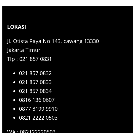
e
a
r
LOKASI
c
h
Jl. Otista Raya No 143, cawang 13330
Jakarta Timur
Tlp : 021 857 0831
021 857 0832
021 857 0833
021 857 0834
0816 136 0607
0877 8199 9910
0821 2222 0503
WA : 082122220503