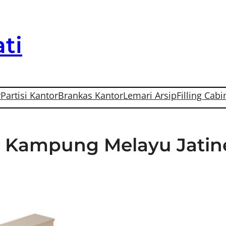
ti
r
Partisi Kantor
Brankas Kantor
Lemari Arsip
Filling Cabi
 Di Kampung Melayu Jatin