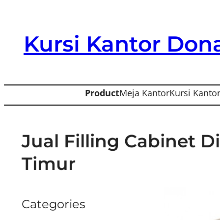
Skip
to
Kursi Kantor Dona
content
Product
Meja Kantor
Kursi Kanto
Jual Filling Cabinet
Timur
Categories