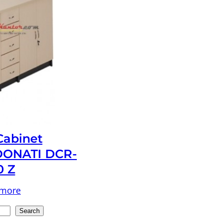
 Cabinet
ONATI DCR-
0 Z
 more
Search