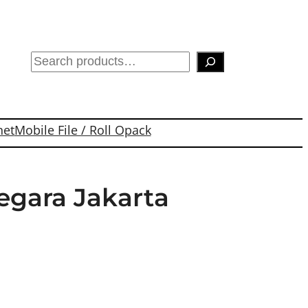
S
e
a
r
net
Mobile File / Roll Opack
c
h
egara Jakarta