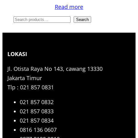
Read more
S
Search
e
a
r
LOKASI
c
h
Jl. Otista Raya No 143, cawang 13330
Jakarta Timur
Tlp : 021 857 0831
021 857 0832
021 857 0833
021 857 0834
0816 136 0607