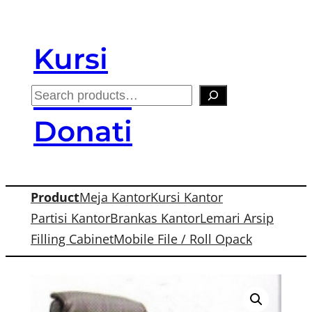
Skip
to
Kursi
content
Kantor
S
e
Donati
a
r
c
Product
Meja Kantor
Kursi Kantor
h
Partisi Kantor
Brankas Kantor
Lemari Arsip
Filling Cabinet
Mobile File / Roll Opack