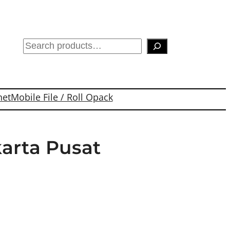
S
e
a
r
net
Mobile File / Roll Opack
c
h
arta Pusat