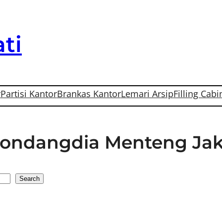
ti
r
Partisi Kantor
Brankas Kantor
Lemari Arsip
Filling Cabi
 Gondangdia Menteng Jak
Search