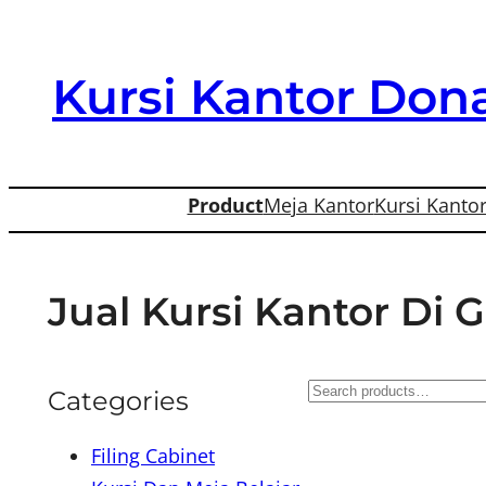
Skip
to
Kursi Kantor Dona
content
Product
Meja Kantor
Kursi Kanto
Jual Kursi Kantor Di
S
Categories
e
Filing Cabinet
a