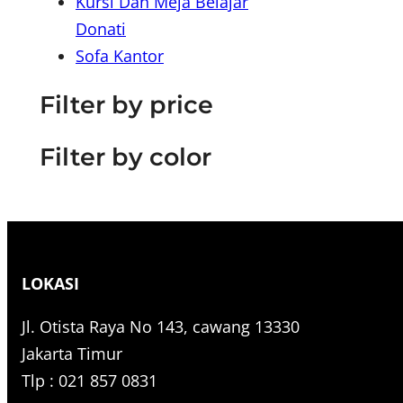
Kursi Dan Meja Belajar
r
Donati
c
Sofa Kantor
h
Filter by price
Filter by color
LOKASI
Jl. Otista Raya No 143, cawang 13330
Jakarta Timur
Tlp : 021 857 0831