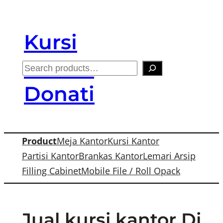
Skip
to
Kursi
content
Kantor
S
e
Donati
a
r
c
Product
Meja Kantor
Kursi Kantor
h
Partisi Kantor
Brankas Kantor
Lemari Arsip
Filling Cabinet
Mobile File / Roll Opack
Jual kursi kantor Di