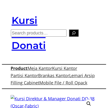
Skip
to
Kursi
content
Kantor
S
e
Donati
a
r
c
Product
Meja Kantor
Kursi Kantor
h
Partisi Kantor
Brankas Kantor
Lemari Arsip
Filling Cabinet
Mobile File / Roll Opack